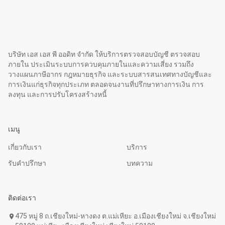
บริษัท เอส เอส พี ออดิท จำกัด ให้บริการตรวจสอบบัญชี ตรวจสอบ
ภายใน ประเมินระบบการควบคุมภายในและความเสี่ยง รวมถึง
วางแผนภาษีอากร กฎหมายธุรกิจ และระบบสารสนเทศทางบัญชีและ
การเงินแก่ธุรกิจทุกประเภท ตลอดจนงานที่ปรึกษาทางการเงิน การ
ลงทุน และการปรับโครงสร้างหนี้
เมนู
เกี่ยวกับเรา
บริการ
รับคำปรึกษา
บทความ
ติดต่อเรา
475 หมู่ 8 ถ.เชียงใหม่-หางดง ต.แม่เหียะ อ.เมืองเชียงใหม่ จ.เชียงใหม่
location_on