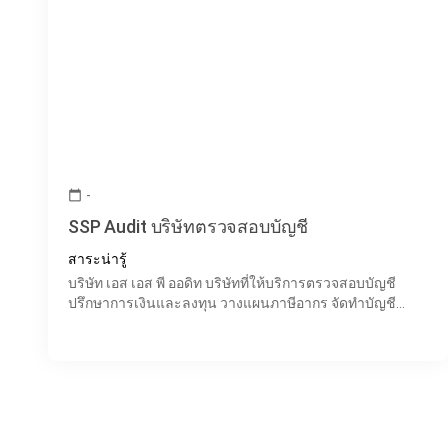
-
calendar_today
SSP Audit บริษัทตรวจสอบบัญชี
สาระน่ารู้
บริษัท เอส เอส พี ออดิท บริษัทที่ให้บริการตรวจสอบบัญชี
ปรึกษาการเงินและลงทุน วางแผนภาษีอากร จัดทำบัญชี
ประเมินความเสี่ยง จดทะเบียนนิติบุคคล รวมไปถึงการให้คำ
ปรึก